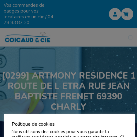
Vos commandes de
badges pour vos
locataires en un clic /
04
78 83 87 20
[0299] ARTMONY RESIDENCE 1
ROUTE DE L ETRA RUE JEAN
BAPTISTE FRENET 69390
CHARLY
Politique de cookies
Nous utilisons des cookies pour vous garantir la