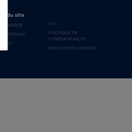
an du site
CGV
MMANDER
POLITIQUE DE
S TUTORIELS
CONFIDENTIALITÉ
NTACT
GESTION DES COOKIES