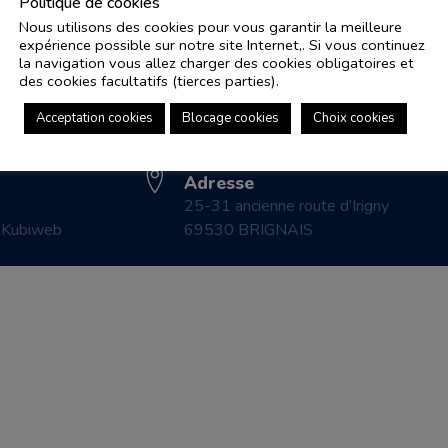
Politique de cookies
Nous utilisons des cookies pour vous garantir la meilleure
expérience possible sur notre site Internet,. Si vous continuez
Adresse e-mail
Pl
la navigation vous allez charger des cookies obligatoires et
controle.coicaud@ascenseurnsa.fr
des cookies facultatifs (tierces parties).
CO
Numéro de téléphone
LE
Acceptation cookies
Blocage cookies
Choix cookies
04 78 83 87 20
CO
Adresse
25-31 ancienne route d’Irigny
r
Kubiweb
69530 BRIGNAIS