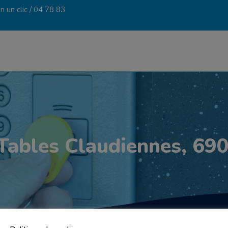
 un clic /
04 78 83
Tables Claudiennes, 690