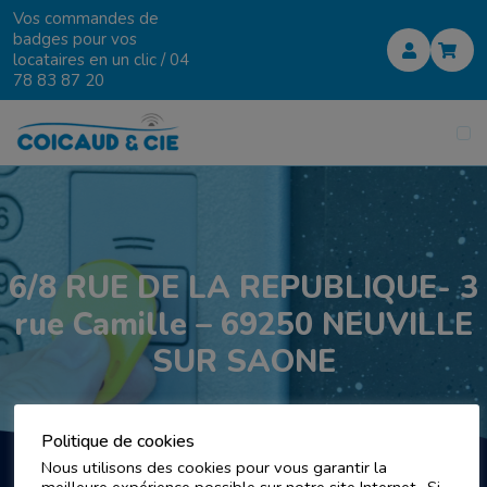
Vos commandes de
badges pour vos
locataires en un clic /
04
78 83 87 20
6/8 RUE DE LA REPUBLIQUE- 3
rue Camille – 69250 NEUVILLE
SUR SAONE
Politique de cookies
Nous utilisons des cookies pour vous garantir la