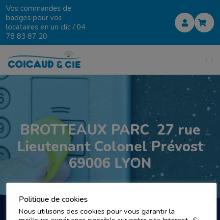
Vos commandes de
badges pour vos
locataires en un clic /
04
78 83 87 20
BROTTEAUX PARC 27 rue
Lieutenant Colonel Prévost
69006 LYON
Politique de cookies
Nous utilisons des cookies pour vous garantir la