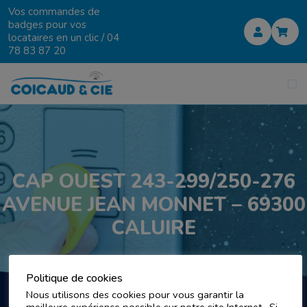
Vos commandes de
badges pour vos
locataires en un clic /
04
78 83 87 20
CAP OUEST 243-299/250-276
AVENUE JEAN MONNET – 69300
CALUIRE
Politique de cookies
Nous utilisons des cookies pour vous garantir la