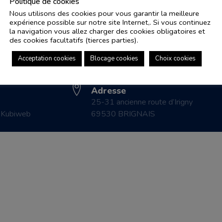
Politique de cookies
Nous utilisons des cookies pour vous garantir la meilleure
expérience possible sur notre site Internet,. Si vous continuez
Adresse e-mail
Pl
la navigation vous allez charger des cookies obligatoires et
controle.coicaud@ascenseurnsa.fr
des cookies facultatifs (tierces parties).
CO
Numéro de téléphone
LE
Acceptation cookies
Blocage cookies
Choix cookies
04 78 83 87 20
CO
Adresse
25-31 ancienne route d’Irigny
r
Kubiweb
69530 BRIGNAIS