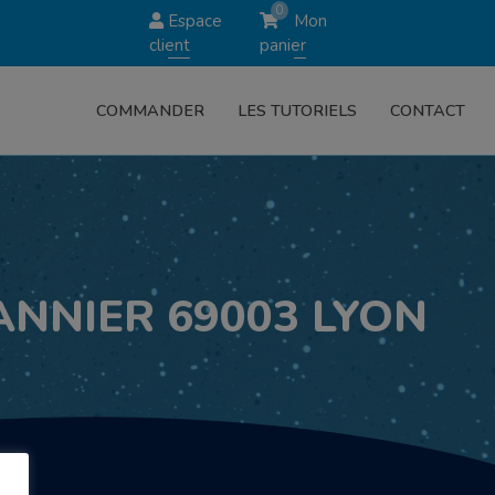
0
Espace
Mon
client
panier
COMMANDER
LES TUTORIELS
CONTACT
BANNIER 69003 LYON