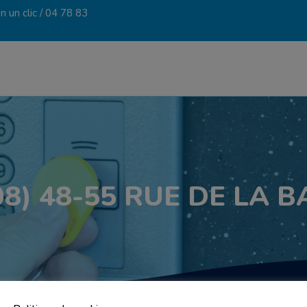
 un clic /
04 78 83
8) 48-55 RUE DE LA 