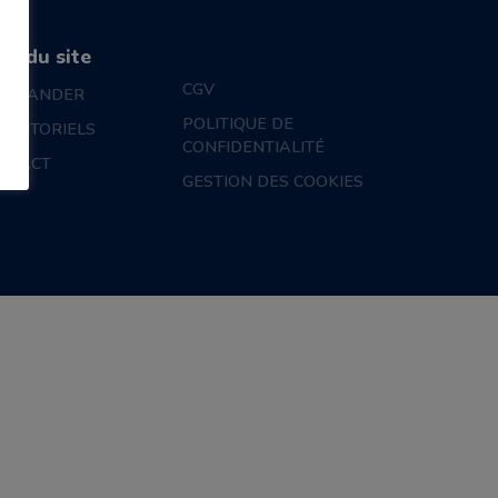
an du site
CGV
MMANDER
POLITIQUE DE
S TUTORIELS
CONFIDENTIALITÉ
NTACT
GESTION DES COOKIES