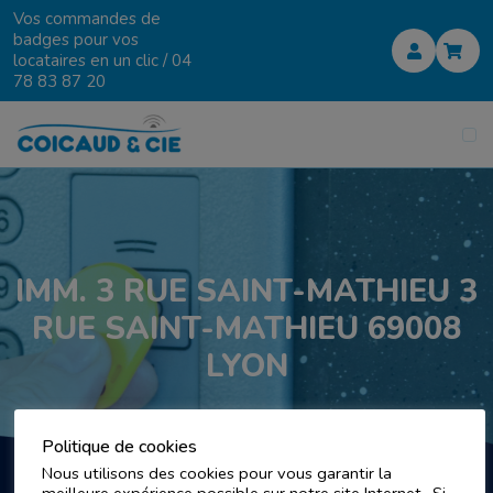
Vos commandes de
badges pour vos
locataires en un clic /
04
78 83 87 20
IMM. 3 RUE SAINT-MATHIEU 3
RUE SAINT-MATHIEU 69008
LYON
Politique de cookies
Nous utilisons des cookies pour vous garantir la