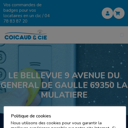
Vos commandes de
badges pour vos
locataires en un clic /
04
78 83 87 20
LE BELLEVUE 9 AVENUE DU
GENERAL DE GAULLE 69350 LA
MULATIERE
Politique de cookies
Nous utilisons des cookies pour vous garantir la