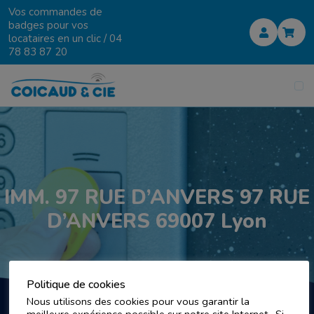
Vos commandes de
badges pour vos
locataires en un clic /
04
78 83 87 20
IMM. 97 RUE D’ANVERS 97 RUE
D’ANVERS 69007 Lyon
Politique de cookies
Nous utilisons des cookies pour vous garantir la