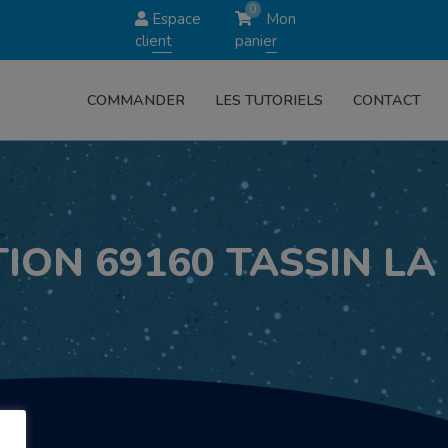
0
Espace
Mon
client
panier
COMMANDER
LES TUTORIELS
CONTACT
ION 69160 TASSIN LA