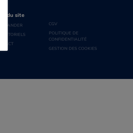
an du site
CGV
MMANDER
POLITIQUE DE
S TUTORIELS
CONFIDENTIALITÉ
NTACT
GESTION DES COOKIES