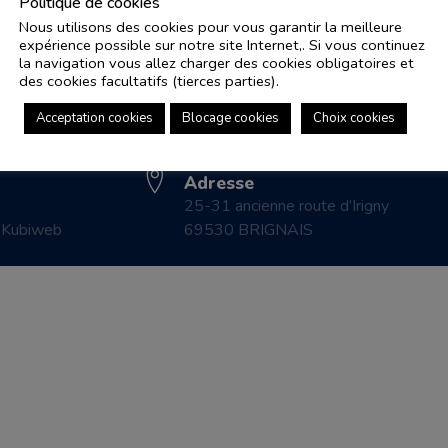
Politique de cookies
Nous utilisons des cookies pour vous garantir la meilleure
expérience possible sur notre site Internet,. Si vous continuez
Adresse e-mail
Pl
la navigation vous allez charger des cookies obligatoires et
controle.coicaud@ascenseurnsa.fr
des cookies facultatifs (tierces parties).
CO
Numéro de téléphone
LE
Acceptation cookies
Blocage cookies
Choix cookies
04 78 83 87 20
CO
Adresse
25-31 ancienne route d’Irigny
r
Kubiweb
69530 BRIGNAIS