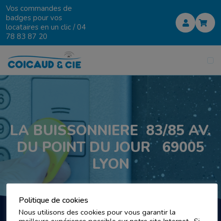
Vos commandes de
badges pour vos
locataires en un clic /
04
78 83 87 20
LA BUISSONNIERE 83/85 AV.
DU POINT DU JOUR 69005
LYON
Politique de cookies
Nous utilisons des cookies pour vous garantir la