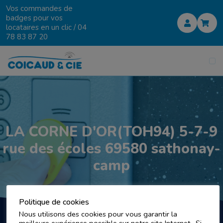
Vos commandes de
badges pour vos
locataires en un clic /
04
78 83 87 20
LA CORNE D'OR(TOH94) 5-7-9
rue des écoles 69580 sathonay-
camp
Politique de cookies
Nous utilisons des cookies pour vous garantir la