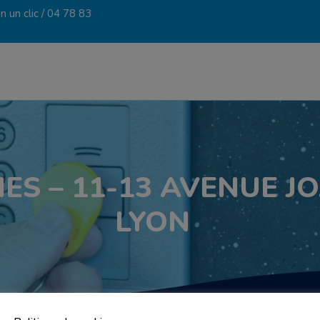
 un clic /
04 78 83
NES – 11-13 AVENUE J
LYON