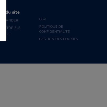
an du site
CGV
MMANDER
POLITIQUE DE
S TUTORIELS
CONFIDENTIALITÉ
NTACT
GESTION DES COOKIES