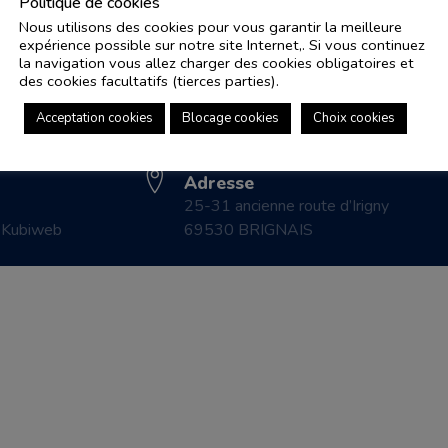
Politique de cookies
Nous utilisons des cookies pour vous garantir la meilleure
expérience possible sur notre site Internet,. Si vous continuez
Adresse e-mail
Pl
la navigation vous allez charger des cookies obligatoires et
controle.coicaud@ascenseurnsa.fr
des cookies facultatifs (tierces parties).
CO
Numéro de téléphone
LE
Acceptation cookies
Blocage cookies
Choix cookies
04 78 83 87 20
CO
Adresse
25-31 ancienne route d’Irigny
r
Kubiweb
69530 BRIGNAIS