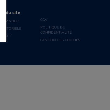
an du site
CGV
MMANDER
POLITIQUE DE
S TUTORIELS
CONFIDENTIALITÉ
NTACT
GESTION DES COOKIES