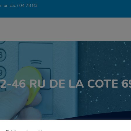
 un clic /
04 78 83
 2-46 RU DE LA COTE 