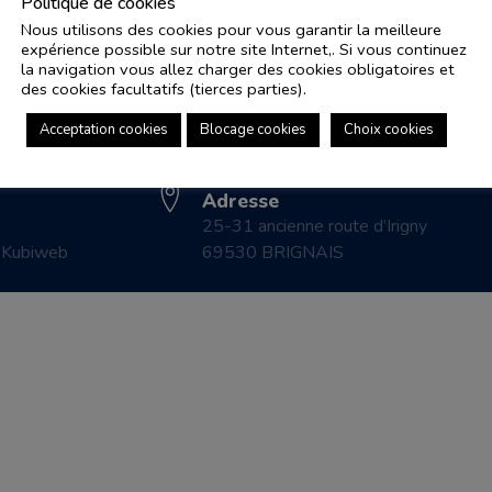
Politique de cookies
Nous utilisons des cookies pour vous garantir la meilleure
expérience possible sur notre site Internet,. Si vous continuez
Adresse e-mail
Pl
la navigation vous allez charger des cookies obligatoires et
controle.coicaud@ascenseurnsa.fr
des cookies facultatifs (tierces parties).
CO
Numéro de téléphone
LE
Acceptation cookies
Blocage cookies
Choix cookies
04 78 83 87 20
CO
Adresse
25-31 ancienne route d’Irigny
r
Kubiweb
69530 BRIGNAIS