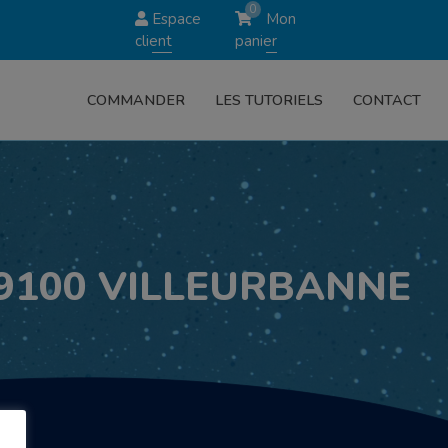
0
Espace
Mon
client
panier
COMMANDER
LES TUTORIELS
CONTACT
69100 VILLEURBANNE