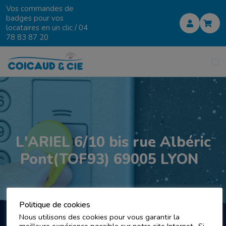
Vos commandes de
badges pour vos
locataires en un clic /
04
78 83 87 20
L'ARIEL 6/10 bis rue Albéric
Pont(TOF93) 69005 LYON
Politique de cookies
Nous utilisons des cookies pour vous garantir la