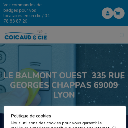
Vos commandes de
badges pour vos
locataires en un clic /
04
78 83 87 20
LE BALMONT OUEST 335 RUE
GEORGES CHAPPAS 69009
LYON
Politique de cookies
Nous utilisons des cookies pour vous garantir la