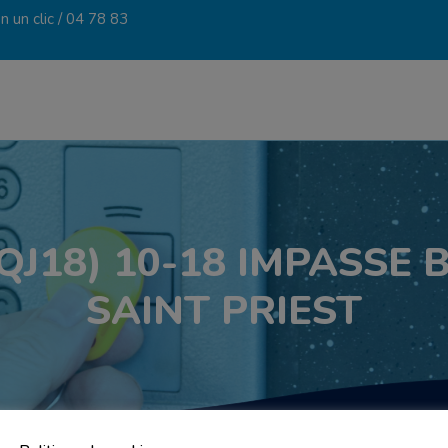
 un clic /
04 78 83
J18) 10-18 IMPASSE
SAINT PRIEST