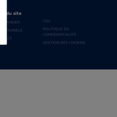
an du site
CGV
MMANDER
POLITIQUE DE
S TUTORIELS
CONFIDENTIALITÉ
NTACT
GESTION DES COOKIES