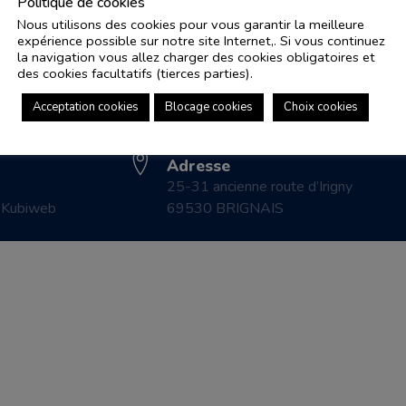
Politique de cookies
Nous utilisons des cookies pour vous garantir la meilleure
expérience possible sur notre site Internet,. Si vous continuez
Adresse e-mail
Pl
la navigation vous allez charger des cookies obligatoires et
controle.coicaud@ascenseurnsa.fr
des cookies facultatifs (tierces parties).
CO
Numéro de téléphone
LE
Acceptation cookies
Blocage cookies
Choix cookies
04 78 83 87 20
CO
Adresse
25-31 ancienne route d’Irigny
r
Kubiweb
69530 BRIGNAIS