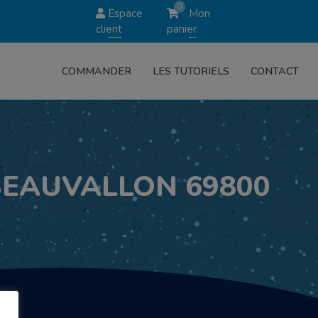
0
Espace
Mon
client
panier
COMMANDER
LES TUTORIELS
CONTACT
 BEAUVALLON 69800