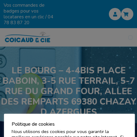
Vos commandes de
badges pour vos
locataires en un clic /
04
78 83 87 20
LE BOURG – 4-4BIS PLACE
BABOIN, 3-5 RUE TERRAIL, 5-7
RUE DU GRAND FOUR, ALLEE
DES REMPARTS 69380 CHAZAY
D AZERGUES
Politique de cookies
Nous utilisons des cookies pour vous garantir la