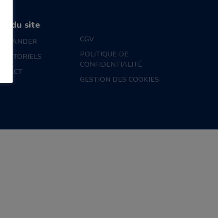
an du site
CGV
MMANDER
POLITIQUE DE
S TUTORIELS
CONFIDENTIALITÉ
NTACT
GESTION DES COOKIES