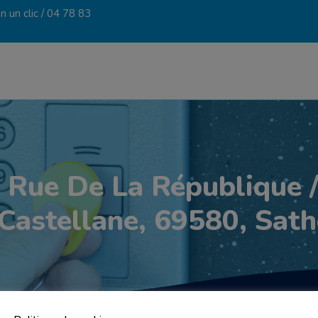
 un clic /
04 78 83
Rue De La République /
Castellane, 69580, Sa