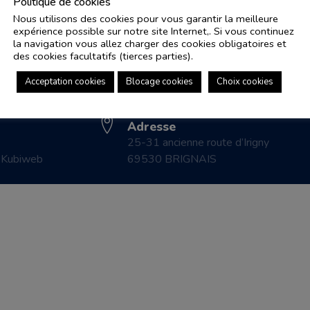
Politique de cookies
Nous utilisons des cookies pour vous garantir la meilleure
expérience possible sur notre site Internet,. Si vous continuez
Adresse e-mail
Pl
la navigation vous allez charger des cookies obligatoires et
controle.coicaud@ascenseurnsa.fr
des cookies facultatifs (tierces parties).
CO
Numéro de téléphone
LE
Acceptation cookies
Blocage cookies
Choix cookies
04 78 83 87 20
CO
Adresse
25-31 ancienne route d’Irigny
r
Kubiweb
69530 BRIGNAIS