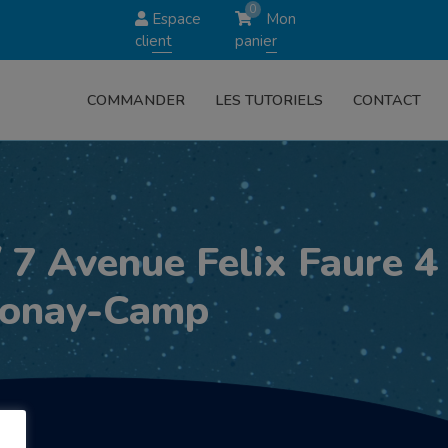
0
Espace
Mon
client
panier
COMMANDER
LES TUTORIELS
CONTACT
 7 Avenue Felix Faure 4
thonay-Camp