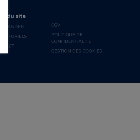
an du site
CGV
MMANDER
POLITIQUE DE
S TUTORIELS
CONFIDENTIALITÉ
NTACT
GESTION DES COOKIES