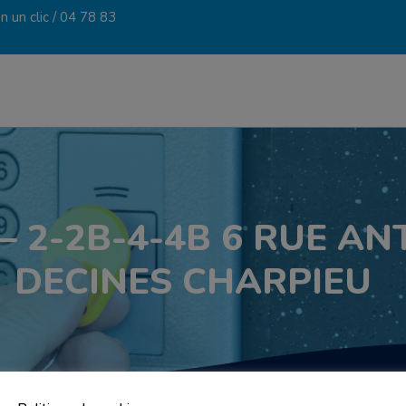
 un clic /
04 78 83
 – 2-2B-4-4B 6 RUE A
DECINES CHARPIEU