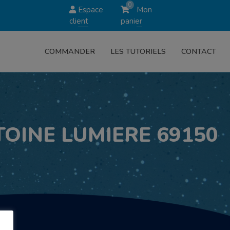
0
Espace
Mon
client
panier
COMMANDER
LES TUTORIELS
CONTACT
NTOINE LUMIERE 69150