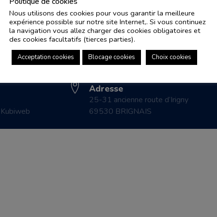
Politique de cookies
Nous utilisons des cookies pour vous garantir la meilleure
expérience possible sur notre site Internet,. Si vous continuez
Adresse e-mail
Pl
la navigation vous allez charger des cookies obligatoires et
controle.coicaud@ascenseurnsa.fr
des cookies facultatifs (tierces parties).
CO
Numéro de téléphone
LE
Acceptation cookies
Blocage cookies
Choix cookies
04 78 83 87 20
CO
Adresse
25-31 ancienne route d’Irigny
r
Kubiweb
69530 BRIGNAIS