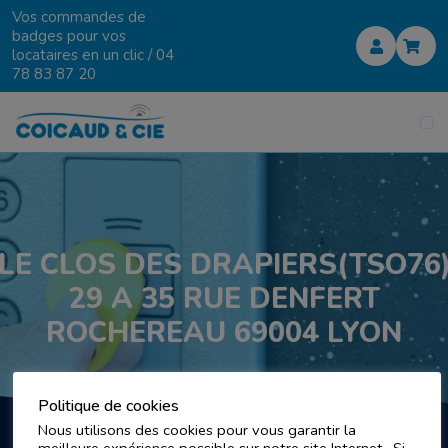
Vos commandes de
badges pour vos
locataires en un clic /
04
78 83 87 20
LE CLOS DES DRAPIERS(TSO76
29 A 35 RUE DENFERT
ROCHEREAU 69004 LYON
Politique de cookies
Nous utilisons des cookies pour vous garantir la