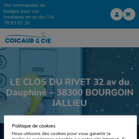
Vos commandes de
badges pour vos
locataires en un clic /
04
78 83 87 20
LE CLOS DU RIVET 32 av du
Dauphiné – 38300 BOURGOIN
JALLIEU
Politique de cookies
Nous utilisons des cookies pour vous garantir la