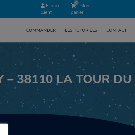
0
Espace
Mon
client
panier
COMMANDER
LES TUTORIELS
CONTACT
 – 38110 LA TOUR DU