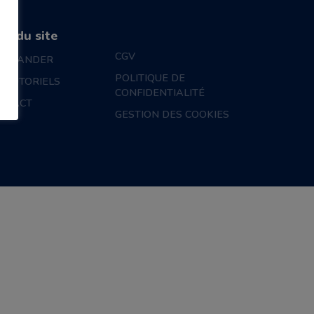
an du site
CGV
MMANDER
POLITIQUE DE
S TUTORIELS
CONFIDENTIALITÉ
NTACT
GESTION DES COOKIES