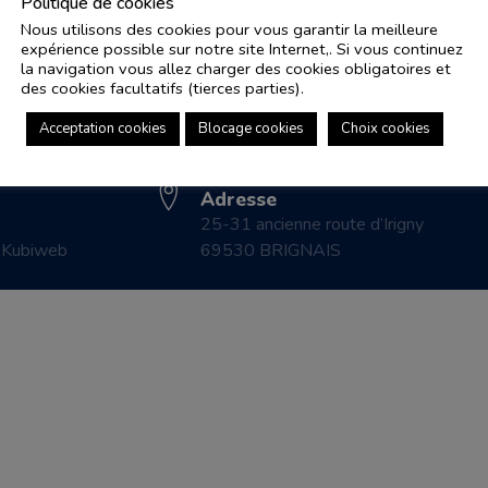
Politique de cookies
Nous utilisons des cookies pour vous garantir la meilleure
expérience possible sur notre site Internet,. Si vous continuez
Adresse e-mail
Pl
la navigation vous allez charger des cookies obligatoires et
controle.coicaud@ascenseurnsa.fr
des cookies facultatifs (tierces parties).
CO
Numéro de téléphone
LE
Acceptation cookies
Blocage cookies
Choix cookies
04 78 83 87 20
CO
Adresse
25-31 ancienne route d’Irigny
r
Kubiweb
69530 BRIGNAIS