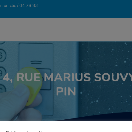
 un clic /
04 78 83
 4, RUE MARIUS SOUVY
PIN