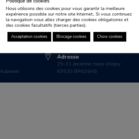
Politique de cookies
Nous utilisons des cookies pour vous garantir la meilleure
expérience possible sur notre site Internet,. Si vous continuez
Adresse e-mail
Pl
la navigation vous allez charger des cookies obligatoires et
controle.coicaud@ascenseurnsa.fr
des cookies facultatifs (tierces parties).
CO
Numéro de téléphone
LE
Acceptation cookies
Blocage cookies
Choix cookies
04 78 83 87 20
CO
Adresse
25-31 ancienne route d’Irigny
r
Kubiweb
69530 BRIGNAIS