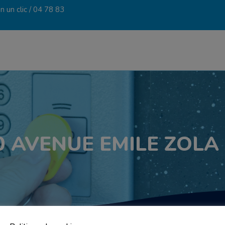
 un clic /
04 78 83
0 AVENUE EMILE ZOLA