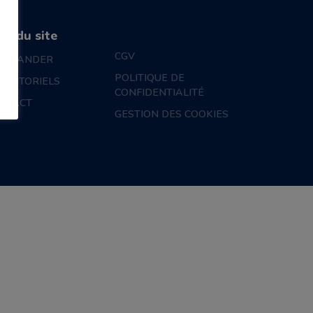
an du site
CGV
MMANDER
POLITIQUE DE
S TUTORIELS
CONFIDENTIALITÉ
NTACT
GESTION DES COOKIES