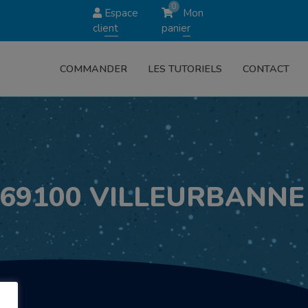
0
Espace
Mon
client
panier
COMMANDER
LES TUTORIELS
CONTACT
 69100 VILLEURBANNE