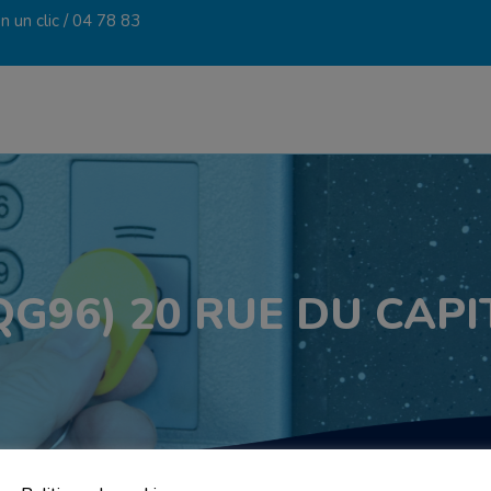
 un clic /
04 78 83
QG96) 20 RUE DU CAPI