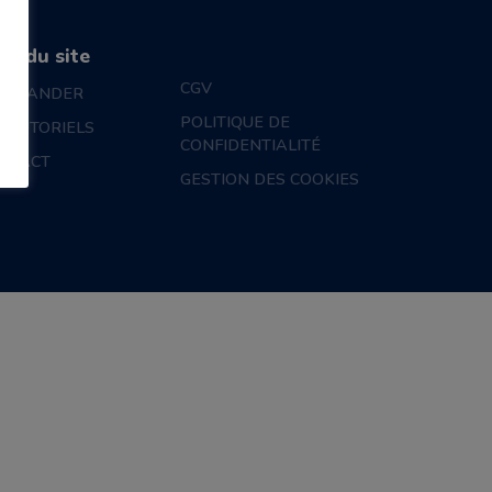
an du site
CGV
MMANDER
POLITIQUE DE
S TUTORIELS
CONFIDENTIALITÉ
NTACT
GESTION DES COOKIES