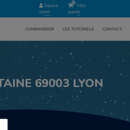
0
Espace
Mon
client
panier
COMMANDER
LES TUTORIELS
CONTACT
TAINE 69003 LYON