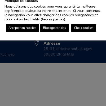
Politique de cookies
Nous utilisons des cookies pour vous garantir la meilleure
expérience possible sur notre site Internet,. Si vous continuez
Adresse e-mail
Pl
la navigation vous allez charger des cookies obligatoires et
controle.coicaud@ascenseurnsa.fr
des cookies facultatifs (tierces parties).
CO
Numéro de téléphone
LE
Acceptation cookies
Blocage cookies
Choix cookies
04 78 83 87 20
CO
Adresse
25-31 ancienne route d’Irigny
r
Kubiweb
69530 BRIGNAIS