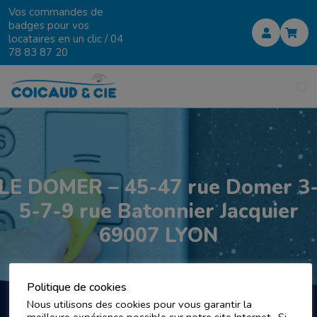
Vos commandes de
badges pour vos
locataires en un clic /
04
78 83 87 20
LE DOMER – 45-47 rue Domer 3
5-7-9 rue Batonnier Jacquier
69007 LYON
Politique de cookies
Nous utilisons des cookies pour vous garantir la