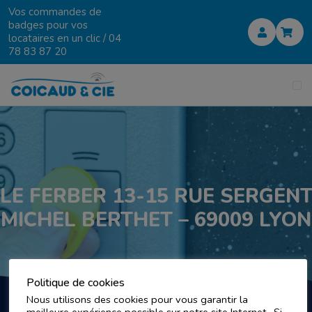
Vos commandes de
badges pour vos
locataires en un clic /
04
78 83 87 20
LE FERBER 13-15 RUE SERGEN
MICHEL BERTHET – 69009 LYON
Politique de cookies
Nous utilisons des cookies pour vous garantir la