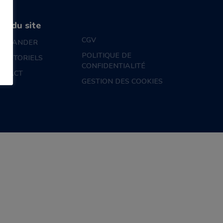
an du site
CGV
MMANDER
POLITIQUE DE
S TUTORIELS
CONFIDENTIALITÉ
NTACT
GESTION DES COOKIES