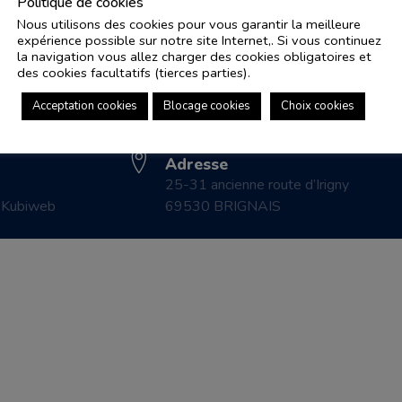
Politique de cookies
Nous utilisons des cookies pour vous garantir la meilleure
expérience possible sur notre site Internet,. Si vous continuez
Adresse e-mail
Pl
la navigation vous allez charger des cookies obligatoires et
controle.coicaud@ascenseurnsa.fr
des cookies facultatifs (tierces parties).
CO
Numéro de téléphone
LE
Acceptation cookies
Blocage cookies
Choix cookies
04 78 83 87 20
CO
Adresse
25-31 ancienne route d’Irigny
r
Kubiweb
69530 BRIGNAIS