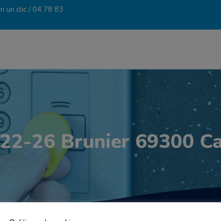
 un clic /
04 78 83
2-26 Brunier 69300 Cal