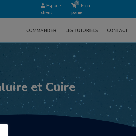
0
Espace
Mon
client
panier
COMMANDER
LES TUTORIELS
CONTACT
uire et Cuire