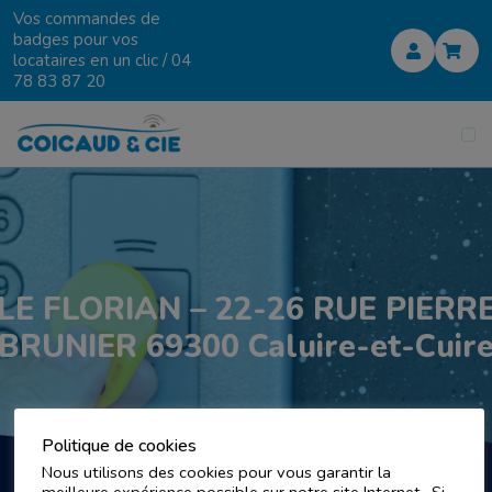
Vos commandes de
badges pour vos
locataires en un clic /
04
78 83 87 20
LE FLORIAN – 22-26 RUE PIERR
BRUNIER 69300 Caluire-et-Cuir
Politique de cookies
Nous utilisons des cookies pour vous garantir la