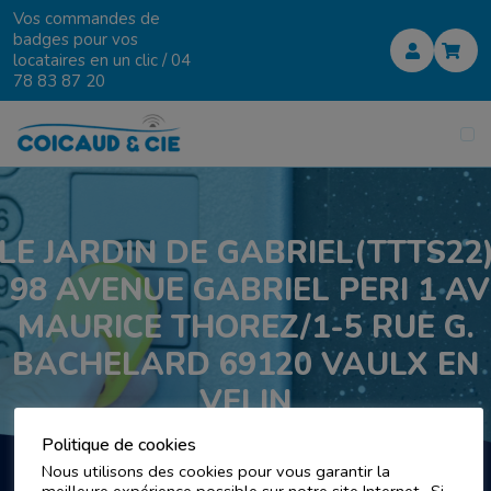
Vos commandes de
badges pour vos
locataires en un clic /
04
78 83 87 20
LE JARDIN DE GABRIEL(TTTS22
98 AVENUE GABRIEL PERI 1 AV
MAURICE THOREZ/1-5 RUE G.
BACHELARD 69120 VAULX EN
VELIN
Politique de cookies
Nous utilisons des cookies pour vous garantir la