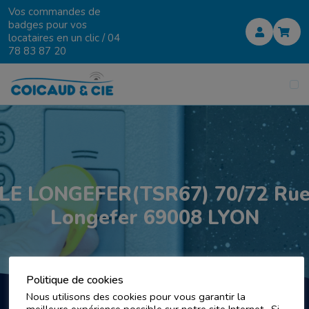
Vos commandes de
badges pour vos
locataires en un clic /
04
78 83 87 20
LE LONGEFER(TSR67) 70/72 Ru
Longefer 69008 LYON
Politique de cookies
Nous utilisons des cookies pour vous garantir la