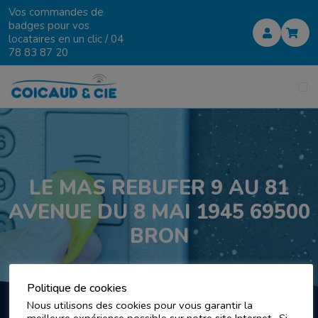
Vos commandes de
badges pour vos
locataires en un clic /
04
78 83 87 20
LE MAS REBUFER 9 AU 81
AVENUE DU 8 MAI 1945 69500
BRON
Politique de cookies
Nous utilisons des cookies pour vous garantir la