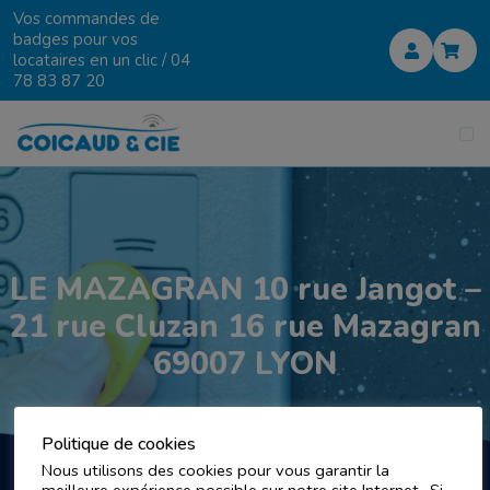
Vos commandes de
badges pour vos
locataires en un clic /
04
78 83 87 20
LE MAZAGRAN 10 rue Jangot –
21 rue Cluzan 16 rue Mazagran
69007 LYON
Politique de cookies
Nous utilisons des cookies pour vous garantir la