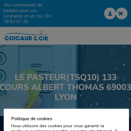
Vos commandes de
badges pour vos
locataires en un clic /
04
78 83 87 20
LE PASTEUR(TSQ10) 133
COURS ALBERT THOMAS 6900
LYON
Politique de cookies
Nous utilisons des cookies pour vous garantir la