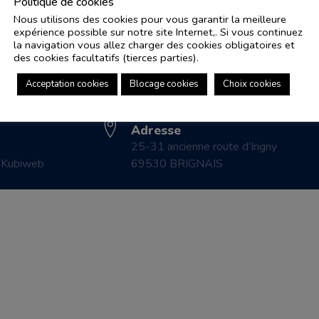
Politique de cookies
Nous utilisons des cookies pour vous garantir la meilleure
expérience possible sur notre site Internet,. Si vous continuez
Adresse e-mail
Pl
la navigation vous allez charger des cookies obligatoires et
controle.coicaud@ascenseurnsa.fr
des cookies facultatifs (tierces parties).
CO
Numéro de téléphone
LE
Acceptation cookies
Blocage cookies
Choix cookies
04 78 83 87 20
CO
Adresse
25-31 ancienne route d’Irigny
r
Kubiweb
69530 BRIGNAIS