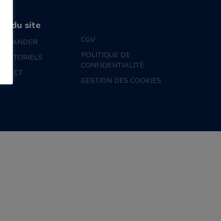
an du site
CGV
MMANDER
POLITIQUE DE
S TUTORIELS
CONFIDENTIALITÉ
NTACT
GESTION DES COOKIES