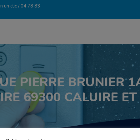
 un clic /
04 78 83
RUE PIERRE BRUNIER 
IRE 69300 CALUIRE ET