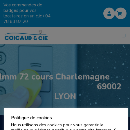
Vos commandes de
badges pour vos
locataires en un clic /
04
78 83 87 20
Imm 72 cours Charlemagn
69002
LYON
Politique de cookies
Nous utilisons des cookies pour vous garantir la