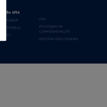
an du site
CGV
MMANDER
POLITIQUE DE
S TUTORIELS
CONFIDENTIALITÉ
NTACT
GESTION DES COOKIES