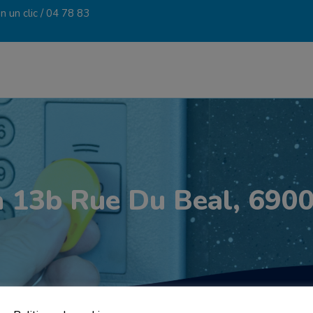
 un clic /
04 78 83
 13b Rue Du Beal, 6900