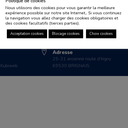
Politique de cookies
Nous utilisons des cookies pour vous garantir la meilleure
expérience possible sur notre site Internet,. Si vous continuez
Adresse e-mail
Pl
la navigation vous allez charger des cookies obligatoires et
controle.coicaud@ascenseurnsa.fr
des cookies facultatifs (tierces parties).
CO
Numéro de téléphone
LE
Acceptation cookies
Blocage cookies
Choix cookies
04 78 83 87 20
CO
Adresse
25-31 ancienne route d’Irigny
r
Kubiweb
69530 BRIGNAIS