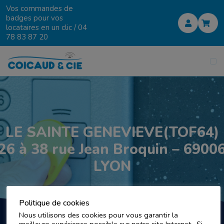
Vos commandes de
badges pour vos
locataires en un clic /
04
78 83 87 20
LE SAINTE GENEVIEVE(TOF64)
26 à 38 rue Jean Broquin – 6900
LYON
Politique de cookies
Nous utilisons des cookies pour vous garantir la