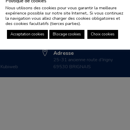
Politique de cookies
Nous utilisons des cookies pour vous garantir la meilleure
expérience possible sur notre site Internet,. Si vous continuez
Adresse e-mail
Pl
la navigation vous allez charger des cookies obligatoires et
controle.coicaud@ascenseurnsa.fr
des cookies facultatifs (tierces parties).
CO
Numéro de téléphone
LE
Acceptation cookies
Blocage cookies
Choix cookies
04 78 83 87 20
CO
Adresse
25-31 ancienne route d’Irigny
r
Kubiweb
69530 BRIGNAIS