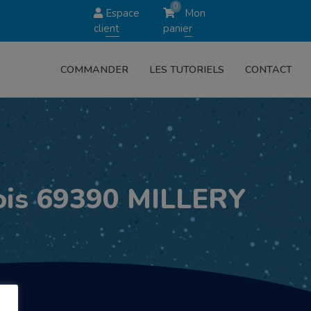
0
Espace
Mon
client
panier
COMMANDER
LES TUTORIELS
CONTACT
alois 69390 MILLERY