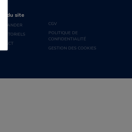
an du site
CGV
MMANDER
POLITIQUE DE
S TUTORIELS
CONFIDENTIALITÉ
NTACT
GESTION DES COOKIES