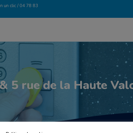
 un clic /
04 78 83
 & 5 rue de la Haute V