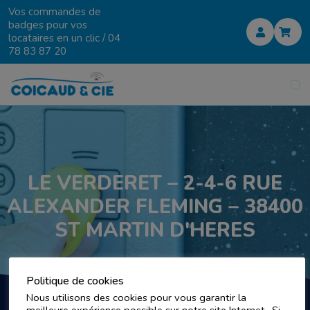
Vos commandes de
badges pour vos
locataires en un clic /
04
78 83 87 20
LE VERDERET – 2-4-6 RUE
ALEXANDER FLEMING – 38400
ST MARTIN D'HERES
Politique de cookies
Nous utilisons des cookies pour vous garantir la