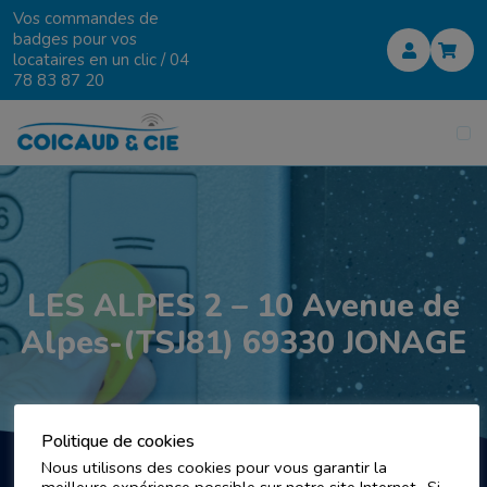
Vos commandes de
badges pour vos
locataires en un clic /
04
78 83 87 20
LES ALPES 2 – 10 Avenue de
Alpes-(TSJ81) 69330 JONAGE
Politique de cookies
Nous utilisons des cookies pour vous garantir la