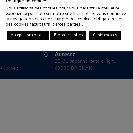
Politique de cookies
Nous utilisons des cookies pour vous garantir la meilleure
expérience possible sur notre site Internet,. Si vous continuez
Adresse e-mail
Pl
la navigation vous allez charger des cookies obligatoires et
controle.coicaud@ascenseurnsa.fr
des cookies facultatifs (tierces parties).
CO
Numéro de téléphone
LE
Acceptation cookies
Blocage cookies
Choix cookies
04 78 83 87 20
CO
Adresse
25-31 ancienne route d’Irigny
r
Kubiweb
69530 BRIGNAIS