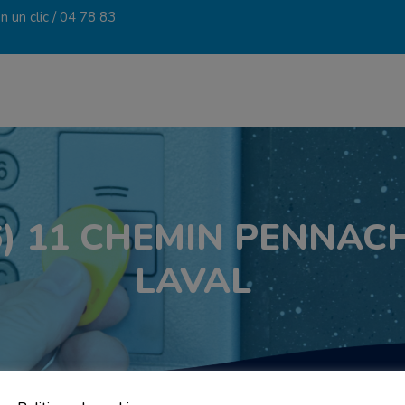
 un clic /
04 78 83
) 11 CHEMIN PENNACH
LAVAL