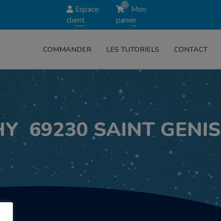
0
Espace
Mon
client
panier
COMMANDER
LES TUTORIELS
CONTACT
Y 69230 SAINT GENIS