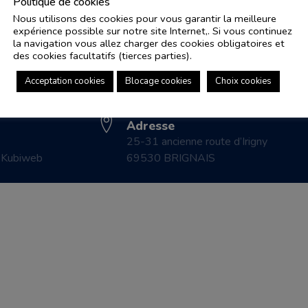
Politique de cookies
Nous utilisons des cookies pour vous garantir la meilleure
expérience possible sur notre site Internet,. Si vous continuez
Adresse e-mail
Pl
la navigation vous allez charger des cookies obligatoires et
controle.coicaud@ascenseurnsa.fr
des cookies facultatifs (tierces parties).
CO
Numéro de téléphone
LE
Acceptation cookies
Blocage cookies
Choix cookies
04 78 83 87 20
CO
Adresse
25-31 ancienne route d’Irigny
r
Kubiweb
69530 BRIGNAIS