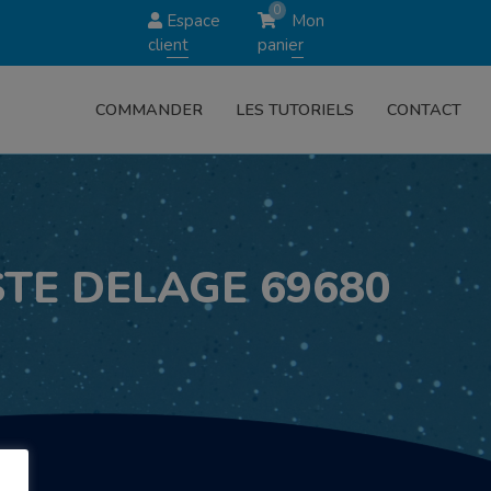
0
Espace
Mon
client
panier
COMMANDER
LES TUTORIELS
CONTACT
STE DELAGE 69680