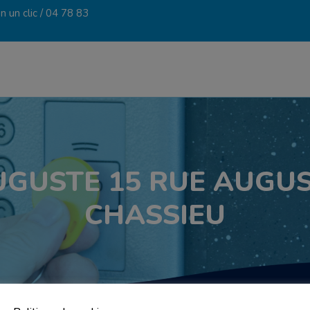
 un clic /
04 78 83
UGUSTE 15 RUE AUGU
CHASSIEU