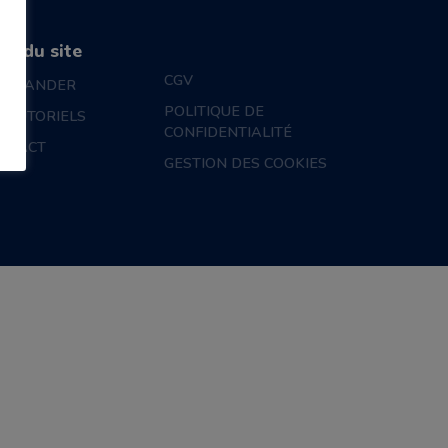
an du site
CGV
MMANDER
POLITIQUE DE
S TUTORIELS
CONFIDENTIALITÉ
NTACT
GESTION DES COOKIES