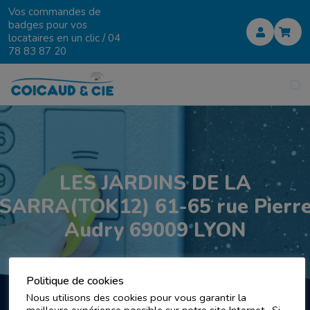
Vos commandes de
badges pour vos
locataires en un clic /
04
78 83 87 20
LES JARDINS DE LA
SARRA(TOK12) 61-65 rue Pierr
Audry 69009 LYON
Politique de cookies
Nous utilisons des cookies pour vous garantir la