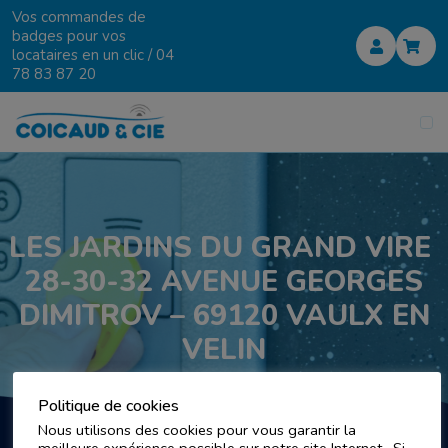
Vos commandes de
badges pour vos
locataires en un clic /
04
78 83 87 20
LES JARDINS DU GRAND VIRE
28-30-32 AVENUE GEORGES
DIMITROV – 69120 VAULX EN
VELIN
Politique de cookies
Nous utilisons des cookies pour vous garantir la