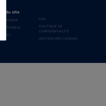
an du site
CGV
MMANDER
POLITIQUE DE
S TUTORIELS
CONFIDENTIALITÉ
NTACT
GESTION DES COOKIES