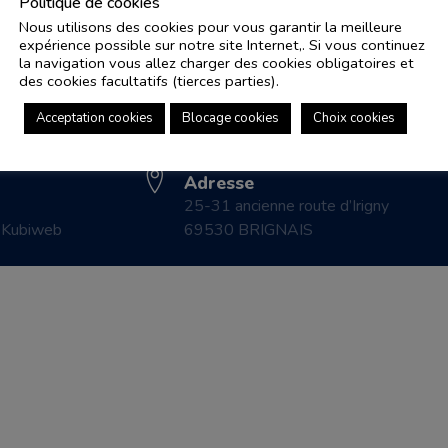
Politique de cookies
Nous utilisons des cookies pour vous garantir la meilleure
expérience possible sur notre site Internet,. Si vous continuez
Adresse e-mail
Pl
la navigation vous allez charger des cookies obligatoires et
controle.coicaud@ascenseurnsa.fr
des cookies facultatifs (tierces parties).
CO
Numéro de téléphone
LE
Acceptation cookies
Blocage cookies
Choix cookies
04 78 83 87 20
CO
Adresse
25-31 ancienne route d’Irigny
r
Kubiweb
69530 BRIGNAIS