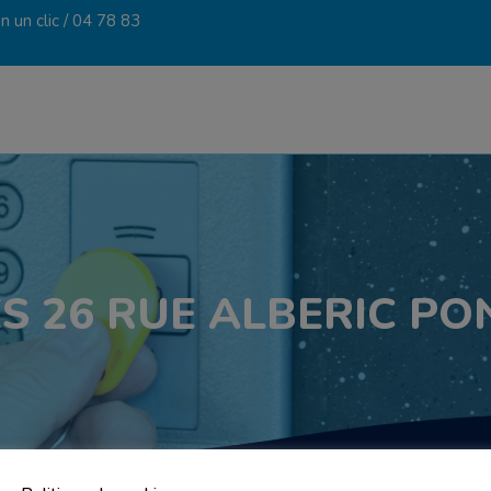
 un clic /
04 78 83
S 26 RUE ALBERIC PO