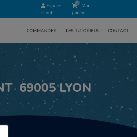
0
Espace
Mon
client
panier
COMMANDER
LES TUTORIELS
CONTACT
NT 69005 LYON