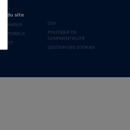
an du site
CGV
MMANDER
POLITIQUE DE
S TUTORIELS
CONFIDENTIALITÉ
NTACT
GESTION DES COOKIES