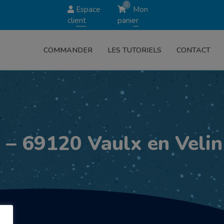
0
Espace
Mon
client
panier
COMMANDER
LES TUTORIELS
CONTACT
– 69120 Vaulx en Velin