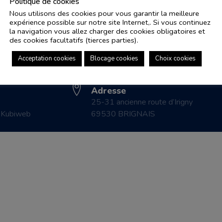
Politique de cookies
Nous utilisons des cookies pour vous garantir la meilleure
expérience possible sur notre site Internet,. Si vous continuez
Adresse e-mail
Pl
la navigation vous allez charger des cookies obligatoires et
controle.coicaud@ascenseurnsa.fr
des cookies facultatifs (tierces parties).
CO
Numéro de téléphone
LE
Acceptation cookies
Blocage cookies
Choix cookies
04 78 83 87 20
CO
Adresse
25-31 ancienne route d’Irigny
r
Kubiweb
69530 BRIGNAIS