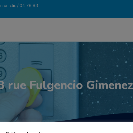
 un clic /
04 78 83
 rue Fulgencio Gimenez 