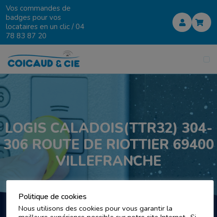
Vos commandes de
badges pour vos
locataires en un clic /
04
78 83 87 20
LOGIS CALADOIS(TTR32) 304-
306 ROUTE DE RIOTTIER 69400
VILLEFRANCHE
Politique de cookies
Nous utilisons des cookies pour vous garantir la