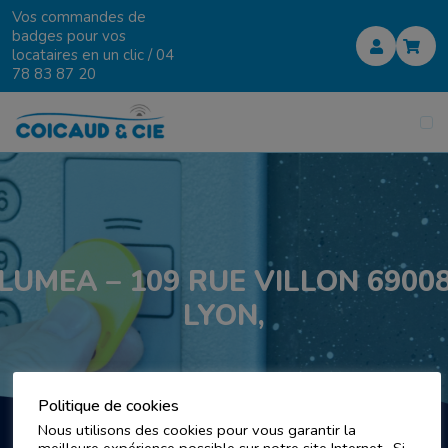
Vos commandes de
badges pour vos
locataires en un clic /
04
78 83 87 20
LUMEA – 109 RUE VILLON 6900
LYON,
Politique de cookies
Nous utilisons des cookies pour vous garantir la