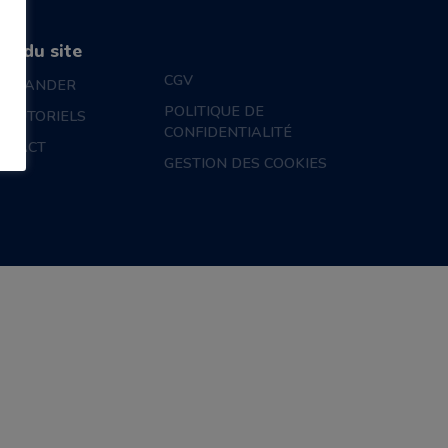
an du site
CGV
MMANDER
POLITIQUE DE
S TUTORIELS
CONFIDENTIALITÉ
NTACT
GESTION DES COOKIES