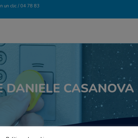
 un clic /
04 78 83
UE DANIELE CASANOVA