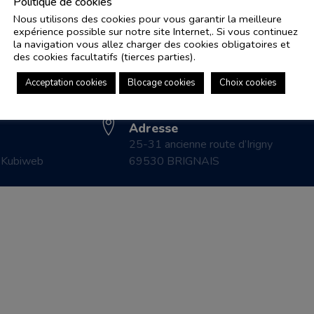
Politique de cookies
Nous utilisons des cookies pour vous garantir la meilleure
expérience possible sur notre site Internet,. Si vous continuez
Adresse e-mail
Pl
la navigation vous allez charger des cookies obligatoires et
controle.coicaud@ascenseurnsa.fr
des cookies facultatifs (tierces parties).
CO
Numéro de téléphone
LE
Acceptation cookies
Blocage cookies
Choix cookies
04 78 83 87 20
CO
Adresse
25-31 ancienne route d’Irigny
r
Kubiweb
69530 BRIGNAIS