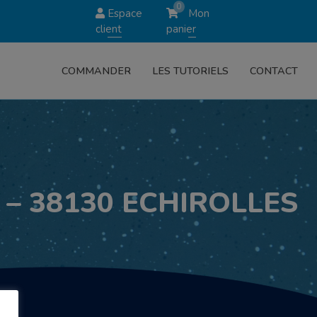
0
Espace
Mon
client
panier
COMMANDER
LES TUTORIELS
CONTACT
 – 38130 ECHIROLLES